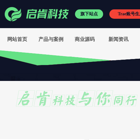
旗下站点
Trae账号
RVC变声王
/
小启频谱
/
网站首页
产品与案例
商业源码
新闻资讯
电音精灵
/
电音助手
/
有趣相机
/
神狐水印克星
外置伴侣
/
新电音助手
/
kx驱动
/
SAM机架精编版
抖音刷赞平台
/
软著代办
野狼音频网
/
籁维特商城