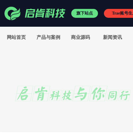
旗下站点
Trae账号
RVC变声王
/
小启频谱
/
网站首页
产品与案例
商业源码
新闻资讯
电音精灵
/
电音助手
/
有趣相机
/
神狐水印克星
外置伴侣
/
新电音助手
/
kx驱动
/
SAM机架精编版
抖音刷赞平台
/
软著代办
野狼音频网
/
籁维特商城