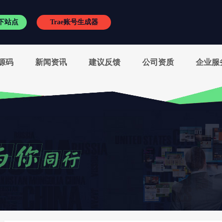
下站点
Trae账号生成器
RVC变声王
/
小启频谱
/
小启书桌
源码
新闻资讯
建议反馈
公司资质
企业服
电音精灵
/
电音助手
/
自动电音王
/
音效魔盒
有趣相机
/
神狐水印克星
/
广告配音王
外置伴侣
/
新电音助手
/
松鼠变声器
/
音效精灵
kx驱动
/
SAM机架精编版
/
Studio One精编版
抖音刷赞平台
/
软著代办
/
数字证书代签
野狼音频网
/
籁维特商城
/
声卡之家