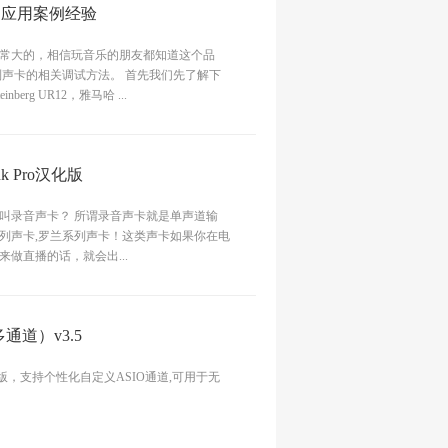
的应用案例经验
常大的，相信玩音乐的朋友都知道这个品
列声卡的相关调试方法。 首先我们先了解下
rg UR12，雅马哈 ...
k Pro汉化版
叫录音声卡？ 所谓录音声卡就是单声道输
列声卡,罗兰系列声卡！这类声卡如果你在电
做直播的话，就会出...
通道）v3.5
版，支持个性化自定义ASIO通道,可用于无