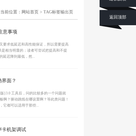
当前位置：
网站首页
> TAG标签输出页
返回顶部
注意事项
IO 又要求低延迟和高性能保证，所以需要提高
效果是相当明显的；读者可尝试把提高和不提
的延迟降到最低，然...
动界面？
版}3.0 工具后，问的比较多的一个问题就
板啊？驱动跳线在哪设置啊？等此类问题！
它都可以适用于那些...
成声卡机架调试