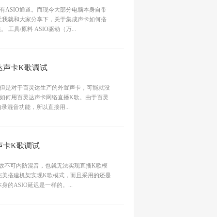
有ASIO通道。而现今大部分电脑本身自带
今天我就和大家分享下，关于集成声卡如何搭
具/原料 ASIO驱动（万...
达声卡K歌调试
但是对于百灵达生产的外置声卡，可能就没
如何用百灵达声卡网络直播K歌。由于百灵
录混音功能，所以直接用...
声卡K歌调试
卡，故不可内防混音，也就无法实现直播K歌模
完美搭建机架实现K歌模式，而且采用的还是
的ASIO延迟是一样的。...