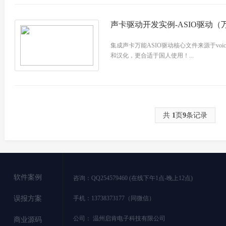
声卡驱动开发实例-ASIO驱动（万
集成声卡万能ASIO驱动核心文件来源于voic
和汉化，更合适于国人使用！...
共
1
页
9
条记录
软件案例
咨询：QQ254579460 (在线下午1点-晚上12点)
误报方案
手机：13738373177（同微信）
公司：
温州启肯电子科技有限公司
商业源码