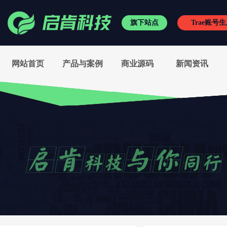
旗下站点
Trae账号
RVC变声王
/
小启频谱
/
网站首页
产品与案例
商业源码
新闻资讯
电音精灵
/
电音助手
/
有趣相机
/
神狐水印克星
外置伴侣
/
新电音助手
/
kx驱动
/
SAM机架精编版
抖音刷赞平台
/
软著代办
野狼音频网
/
籁维特商城