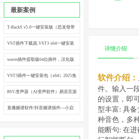
最新案例
T-RackS v5.0一键安装版（恐龙母带
处理插件）
VST插件下载器,VST3 x64一键安装
详情介绍
精选包工具
waves插件提取版64位插件，汉化版
支持一键安装
VST3插件一键安装包（x64）2025免
软件介绍：
件。输入一
费下载
RVC变声器（AI变声软件）易语言源
的设置，即
码案例
直播频谱软件/抖音频谱插件—小启
型丰富: 具
种音色，多
频谱V2.0
能断句: 在